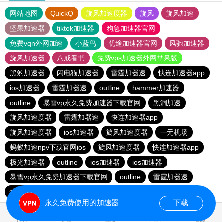
网站地图
QuickQ
旋风加速度器
旋风
旋风加速
坚果加速器
tiktok加速器
狗急加速器官网
免费vqn外网加速
小蓝鸟
优途加速器官网
风驰加速器
旋风加速器
八戒看书
免费vps加速器外网苹果版
黑豹加速器
闪电猫加速器
雷霆加器速
快连加速器app
ios加速器
雷霆加器速
outline
hammer加速器
outline
暴雪vp永久免费加速器下载官网
黑洞加速
旋风加速度器
雷霆加器速
快连加速器app
旋风加速度器
ios加速器
旋风加速度器
一元机场
蚂蚁加速npv下载官网ios
旋风加速度器
快连加速器app
极光加速器
outline
ios加速器
ios加速器
暴雪vp永久免费加速器下载官网
outline
雷霆加器速
快连加速器app
永久免费使用的加速器
下载
1.379670s
首页
安卓
苹果
排行
推荐