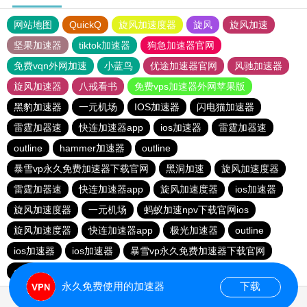
网站地图
QuickQ
旋风加速度器
旋风
旋风加速
坚果加速器
tiktok加速器
狗急加速器官网
免费vqn外网加速
小蓝鸟
优途加速器官网
风驰加速器
旋风加速器
八戒看书
免费vps加速器外网苹果版
黑豹加速器
一元机场
IOS加速器
闪电猫加速器
雷霆加器速
快连加速器app
ios加速器
雷霆加器速
outline
hammer加速器
outline
暴雪vp永久免费加速器下载官网
黑洞加速
旋风加速度器
雷霆加器速
快连加速器app
旋风加速度器
ios加速器
旋风加速度器
一元机场
蚂蚁加速npv下载官网ios
旋风加速度器
快连加速器app
极光加速器
outline
ios加速器
ios加速器
暴雪vp永久免费加速器下载官网
outline
雷霆加器速
快连加速器app
永久免费使用的加速器
下载