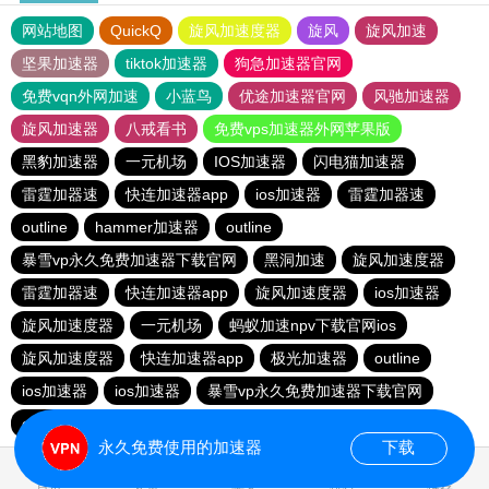
网站地图
QuickQ
旋风加速度器
旋风
旋风加速
坚果加速器
tiktok加速器
狗急加速器官网
免费vqn外网加速
小蓝鸟
优途加速器官网
风驰加速器
旋风加速器
八戒看书
免费vps加速器外网苹果版
黑豹加速器
一元机场
IOS加速器
闪电猫加速器
雷霆加器速
快连加速器app
ios加速器
雷霆加器速
outline
hammer加速器
outline
暴雪vp永久免费加速器下载官网
黑洞加速
旋风加速度器
雷霆加器速
快连加速器app
旋风加速度器
ios加速器
旋风加速度器
一元机场
蚂蚁加速npv下载官网ios
旋风加速度器
快连加速器app
极光加速器
outline
ios加速器
ios加速器
暴雪vp永久免费加速器下载官网
outline
雷霆加器速
快连加速器app
永久免费使用的加速器
下载
2.530040s
首页
安卓
苹果
排行
推荐