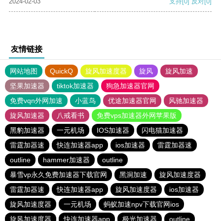
2024-02-03
支持
[0]
反对
[0]
友情链接
网站地图
QuickQ
旋风加速度器
旋风
旋风加速
坚果加速器
tiktok加速器
狗急加速器官网
免费vqn外网加速
小蓝鸟
优途加速器官网
风驰加速器
旋风加速器
八戒看书
免费vps加速器外网苹果版
黑豹加速器
一元机场
IOS加速器
闪电猫加速器
雷霆加器速
快连加速器app
ios加速器
雷霆加器速
outline
hammer加速器
outline
暴雪vp永久免费加速器下载官网
黑洞加速
旋风加速度器
雷霆加器速
快连加速器app
旋风加速度器
ios加速器
旋风加速度器
一元机场
蚂蚁加速npv下载官网ios
旋风加速度器
快连加速器app
极光加速器
outline